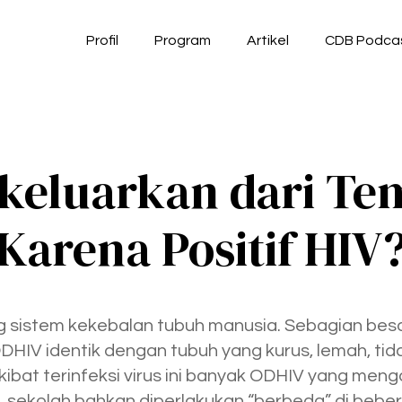
Profil
Program
Artikel
CDB Podca
keluarkan dari Te
Karena Positif HIV
g sistem kekebalan tubuh manusia. Sebagian besa
HIV identik dengan tubuh yang kurus, lemah, tid
ibat terinfeksi virus ini banyak ODHIV yang mengal
ja, sekolah bahkan diperlakukan “berbeda” di beb