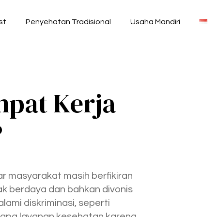
st
Penyehatan Tradisional
Usaha Mandiri
mpat Kerja
?
r masyarakat masih berfikiran
ak berdaya dan bahkan divonis
ami diskriminasi, seperti
erapa layanan kesehatan karena