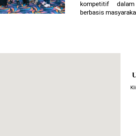
kompetitif dala
berbasis masyaraka
Kl