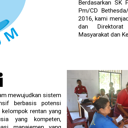
Berdasarkan SK 
Pm/CD Bethesda/l
2016, kami menjad
dan Direktora
Masyarakat dan K
i
lam mewujudkan sistem
sif berbasis potensi
i kelompok rentan yang
sia yang kompeten,
masi manajemen yang