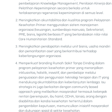
pembelajaran Knowledge Management, Penilaian Kinerja dan
Pelatihan Kepemimpinan secara berkala untuk
terlaksananya regenerasi kepemimpinan di semua level.
Meningkatkan akuntabilitas dan kualitas program Pelayanan
Kesehatan Primer menggunakan sistem manajemen
organisasi (keuangan, sumberdaya manusia, Sekretariat,
PME, bisnis, logistik) berbasis IT yang berlandaskan nilai-nilai
Core Humanitarian Standard.
Meningkatkan pendapatan melalui unit bisnis, usaha mandiri
dan pemanfaatan aset yang berkontribusi terhadap
keberlangsungan organisasi.
Memperkuat branding Rumah Sakit Tanpa Dinding dalam
program pelayanan kesehatan primer yang menonjolkan
inklusivitas, holistik, inovatif, dan pembelajar melalui
penguasaan dan penggunaan teknologi terapan dan IT yang
mendukung akuntabilitas dan keberlanjutan lembaga. Isu
strategis ini juga berkaitan dengan community based
approach yang melibatkan masyarakat termasuk kelompok
rentan (perempuan, ibu hamil, ODHA, lansia, orang dengan
disabilitas dan kondisi kesehatan tertentu) dalam
pengambilan keputusan, memunculkan inisiatif masyarakat
dan dukungan sosial di sektor kesehatan.