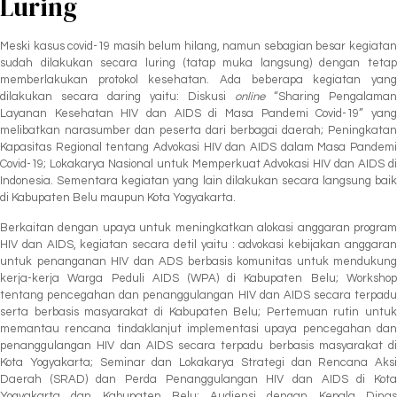
Luring
Meski kasus covid-19 masih belum hilang, namun sebagian besar kegiatan
sudah dilakukan secara luring (tatap muka langsung) dengan tetap
memberlakukan protokol kesehatan. Ada beberapa kegiatan yang
dilakukan secara daring yaitu: Diskusi
online
“Sharing Pengalaman
Layanan Kesehatan HIV dan AIDS di Masa Pandemi Covid-19” yang
melibatkan narasumber dan peserta dari berbagai daerah; Peningkatan
Kapasitas Regional tentang Advokasi HIV dan AIDS dalam Masa Pandemi
Covid-19; Lokakarya Nasional untuk Memperkuat Advokasi HIV dan AIDS di
Indonesia. Sementara kegiatan yang lain dilakukan secara langsung baik
di Kabupaten Belu maupun Kota Yogyakarta.
Berkaitan dengan upaya untuk meningkatkan alokasi anggaran program
HIV dan AIDS, kegiatan secara detil yaitu : advokasi kebijakan anggaran
untuk penanganan HIV dan ADS berbasis komunitas untuk mendukung
kerja-kerja Warga Peduli AIDS (WPA) di Kabupaten Belu; Workshop
tentang pencegahan dan penanggulangan HIV dan AIDS secara terpadu
serta berbasis masyarakat di Kabupaten Belu; Pertemuan rutin untuk
memantau rencana tindaklanjut implementasi upaya pencegahan dan
penanggulangan HIV dan AIDS secara terpadu berbasis masyarakat di
Kota Yogyakarta; Seminar dan Lokakarya Strategi dan Rencana Aksi
Daerah (SRAD) dan Perda Penanggulangan HIV dan AIDS di Kota
Yogyakarta dan Kabupaten Belu; Audiensi dengan Kepala Dinas