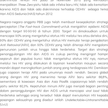
diskriminasi terkait HIV pada 29 November 2012 yang kemudian
menjadikan
Three Zero
yaitu tidak ada infeksi baru HIV, tidak ada kematia
karena AIDS dan tidak ada diskriminasi terhadap ODHIV sebagai tema
Hari AIDS Sedunia (HAS) tahun 2012.
Negara-negara anggota PBB juga telah membuat kesepakatan strategi
percepatan (
The Fast-track Commitment)
untuk mengakhiri epidemi AID
dengan target 90-90-90 di tahun 2030. Target ini dimaksudkan untuk
mencapai 90% orang mengetahui status HIV melalui tes atau deteksi dini,
90% dari ODHIV yang mengetahui status HIV memulai terapi pengobatan
Anti Retroviral
(ARV), dan 90% ODHIV yang telah diterapi ARV mengalam
penurunan jumlah virus hingga tidak terdeteksi. Target dan strategi
penanggulangan HIV dan AIDS ini cukup penting mengingat hampir
separuh dari populasi kunci tidak mengetahui status HIV nya, namun
melalui tes HIV yang dilakukan di layanan kesehatan maupun secara
mandiri dapat meningkatkan jumlah orang yang terdiagnosis HIV. Demikian
juga capaian terapi ARV pada umumnya masih rendah. Secara global
orang dengan HIV yang menerima terapi ARV baru sekitar 66,8%,
sementara di kawasan Asia dan Asia Pasifik capaiannya lebih rendah
yaitu sekitar 60,3%. Kepatuhan minum ARV juga menjadi bagian penting
dalam penanggulangan HIV dan AIDS untuk mencapai
viral load
tida
terdeteksi sehingga orang tersebut tidak dapat menularkan HIV kepada
pasangan seksualnya yang disebut istilah
Undetectable=Untransmittable
(U=U).