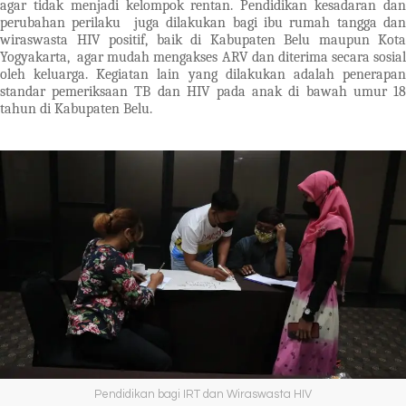
agar tidak menjadi kelompok rentan. Pendidikan kesadaran dan
perubahan perilaku juga dilakukan bagi ibu rumah tangga dan
wiraswasta HIV positif, baik di Kabupaten Belu maupun Kota
Yogyakarta, agar mudah mengakses ARV dan diterima secara sosial
oleh keluarga. Kegiatan lain yang dilakukan adalah penerapan
standar pemeriksaan TB dan HIV pada anak di bawah umur 18
tahun di Kabupaten Belu.
Pendidikan bagi IRT dan Wiraswasta HIV