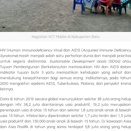
Kegiatan VCT Mobile di Kabupaten Belu
HIV (
Human Immunodeficiency Virus
) dan AIDS (
Acquired Immune Deficiency
Syndrome
) masih menjadi salah satu perhatian dunia dan menjadi prioritas
untuk segera dieliminasi.
Sustainable Development Goals
(SDGs) ata
Tujuan Pembangunan Berkelanjutan memasukkan HIV dan AIDS dalam
indikator tujuan butir 3 yaitu memastikan kehidupan yang sehat dan
mendukung kesejahteraan bagi semua orang. Indikatornya, pada tahun
2030 mengakhiri epidemi AIDS, Tuberkulosis, Malaria, dan penyakit kronis
lainnya.
Data di tahun 2019 secara global menunjukkan sekitar 38 juta orang hidup
dengan HIV. 36,2 juta diantaranya usia produktif, 19,2 juta merupakan
perempuan usia di atas 15 tahun dan sekitar 1,8 juta anak-anak di bawah
usia 15 tahun. Infeksi baru diperkirakan sekitar 1,7 juta terdiri dari 1,5 juta
usia produktif dan 150.000 anak-anak di bawah 15 tahun. Di kawasan Asia
dan Asia Pasifik di tahun yang sama terdapat 5,8 juta orang yang hidup