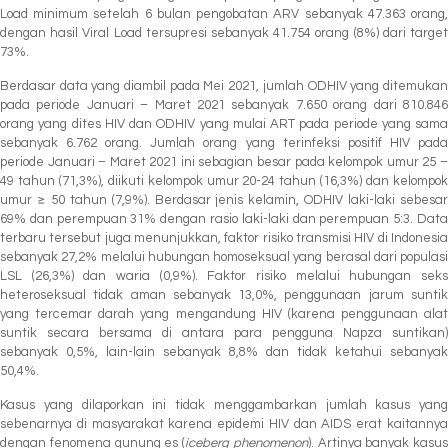
Load minimum setelah 6 bulan pengobatan ARV sebanyak 47.363 orang,
dengan hasil Viral Load tersupresi sebanyak 41.754 orang (8%) dari target
73%.
Berdasar data yang diambil pada Mei 2021, jumlah ODHIV yang ditemukan
pada periode Januari – Maret 2021 sebanyak 7.650 orang dari 810.846
orang yang dites HIV dan ODHIV yang mulai ART pada periode yang sama
sebanyak 6.762 orang. Jumlah orang yang terinfeksi positif HIV pada
periode Januari – Maret 2021 ini sebagian besar pada kelompok umur 25 –
49 tahun (71,3%), diikuti kelompok umur 20-24 tahun (16,3%) dan kelompok
umur ≥ 50 tahun (7,9%). Berdasar jenis kelamin, ODHIV laki-laki sebesar
69% dan perempuan 31% dengan rasio laki-laki dan perempuan 5:3. Data
terbaru tersebut juga menunjukkan, faktor risiko transmisi HIV di Indonesia
sebanyak 27,2% melalui hubungan homoseksual yang berasal dari populasi
LSL (26,3%) dan waria (0,9%). Faktor risiko melalui hubungan seks
heteroseksual tidak aman sebanyak 13,0%, penggunaan jarum suntik
yang tercemar darah yang mengandung HIV (karena penggunaan alat
suntik secara bersama di antara para pengguna Napza suntikan)
sebanyak 0,5%, lain-lain sebanyak 8,8% dan tidak ketahui sebanyak
50,4%.
Kasus yang dilaporkan ini tidak menggambarkan jumlah kasus yang
sebenarnya di masyarakat karena epidemi HIV dan AIDS erat kaitannya
dengan fenomena gunung es (
iceberg phenomenon
). Artinya banyak kasus