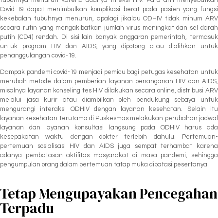
tubuhnya menurun karena adanya infeksi HIV. Para ahli menyebutkan
Covid-19 dapat menimbulkan komplikasi berat pada pasien yang fungsi
kekebalan tubuhnya menurun, apalagi jikalau ODHIV tidak minum ARV
secara rutin yang mengakibatkan jumlah virus meningkat dan sel darah
putih (CD4) rendah. Di sisi lain banyak anggaran pemerintah, termasuk
untuk program HIV dan AIDS, yang dipotong atau dialihkan untuk
penanggulangan covid-19.
Dampak pandemi covid-19 menjadi pemicu bagi petugas kesehatan untuk
merubah metode dalam pemberian layanan penanganan HIV dan AIDS,
misalnya layanan konseling tes HIV dilakukan secara online, distribusi ARV
melalui jasa kurir atau diambilkan oleh pendukung sebaya untuk
mengurangi interaksi ODHIV dengan layanan kesehatan. Selain itu
layanan kesehatan terutama di Puskesmas melakukan perubahan jadwal
layanan dan layanan konsultasi langsung pada ODHIV harus ada
kesepakatan waktu dengan dokter terlebih dahulu. Pertemuan-
pertemuan sosialisasi HIV dan AIDS juga sempat terhambat karena
adanya pembatasan aktifitas masyarakat di masa pandemi, sehingga
pengumpulan orang dalam pertemuan tatap muka dibatasi pesertanya.
Tetap Mengupayakan Pencegahan
Terpadu