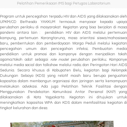
Pelatihan Pemeriksaan IMS bagi Petugas Laboratorium
Program untuk pencegahan terpadu HIV dan AIDS yang dilaksanakan oleh
UPKM/CD Bethesda YAKKUM termasuk menyasar kepada upaya
perubahan perilaku di masyarakat. Kegiatan yang bisa berjalan di masa
pandemi antara lain : pendidikan HIV dan AIDS melalui pertemuan
kampung, pertemuan Karangtaruna, masa orientasi siswa/mahasiswa
baru, pembentukan dan pemberdayaan Warga Peduli melalui kegiatan
pencegahan umum dan pencegahan infeksi; Pembuatan media
pendidikan untuk promosi dan kampanye dengan menjadikan tokoh
agama/tokoh adat sebagai
role model
perubahan perilaku; Kampany
melalui media social dan talkshow melalui radio; dan Peringatan Hari AIDS
Sedunia. Secara khusus di Kabupaten Belu, kegiatan bagi Kelompok
Dukungan Sebaya (KDS) yang relatif masih baru berupa penguatan
kapasitas dalam membangun organisasi dan jaringan serta kemampuan
melakukan advokasi. Ada juga Pelatihan Teknik Fasilitasi dengan
Menggunakan Pendekatan Komunikasi Antar Personal (KAP) yang
dilaksanakan di Kota Yogyakarta. Kegiatan ini ditujukan untuk
meningkatkan kapasitas WPA dan KDS dalam memfasilitasi kegiatan di
tingkat kelurahan dan desa.