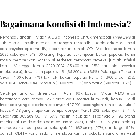
Bagaimana Kondisi di Indonesia?
Penanggulangan HIV dan AIDS di Indonesia untuk mencapai
Three Zero
di
tahun 2030 masih menjadi tantangan tersendiri. Berdasarkan estimasi
dan proyeksi epidemi HIV, diperkirakan jumlah ODHIV di Indonesia tahun
2020 sebanyak 543.100 orang. Populasi perempuan bukan populasi kunci
masih memberikan kontribusi terbesar terhadap proyeksi jumlah infeksi
baru HIV hingga tahun 2020-2024 (35.400 atau 35% dari total proyeksi
infeksi baru), diikuti oleh populasi LSL (35.200 atau 35%), Pelanggan Pekerja
Seks (14.00 atau 14%), laki-laki bukan populasi kunci (11.900 atau 12%),
WPS (3.400 atau 3%), Penasun (1.400 atau 1%) dan Waria (500 atau 0,5%).
Sejak pertama kali ditemukan 1 April 1987, kasus HIV dan AIDS terus
bertambah dan sampai 25 Maret 2021 secara kumulatif, kasus HIV di
Indonesia yang dilaporkan sebanyak 427.201, sedangkan jumlah kumulatif
kasus AIDS yang dilaporkan sampai dengan Maret 2021 sebanyak 131.417.
Sebanyak 365.289 ODHIV (67%) masih hidup dan sebanyak 61.192 orang
meninggal. Berdasarkan data per Maret 2021, jumlah ODHIV yang sedang
mendapatkan pengobatan sebanyak 144.632 orang (27%) dari target 81%.
Jumlah ODHIV yang sedang mendapatkan pengobatan yang dites Viral