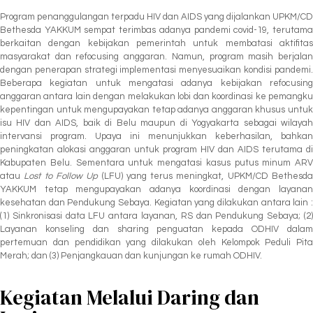
Program penanggulangan terpadu HIV dan AIDS yang dijalankan UPKM/CD
Bethesda YAKKUM sempat terimbas adanya pandemi covid-19, terutama
berkaitan dengan kebijakan pemerintah untuk membatasi aktifitas
masyarakat dan refocusing anggaran. Namun, program masih berjalan
dengan penerapan strategi implementasi menyesuaikan kondisi pandemi.
Beberapa kegiatan untuk mengatasi adanya kebijakan refocusing
anggaran antara lain dengan melakukan lobi dan koordinasi ke pemangku
kepentingan untuk mengupayakan tetap adanya anggaran khusus untuk
isu HIV dan AIDS, baik di Belu maupun di Yogyakarta sebagai wilayah
intervansi program. Upaya ini menunjukkan keberhasilan, bahkan
peningkatan alokasi anggaran untuk program HIV dan AIDS terutama di
Kabupaten Belu. Sementara untuk mengatasi kasus putus minum ARV
atau
Lost to Follow Up
(LFU) yang terus meningkat, UPKM/CD Bethesd
YAKKUM tetap mengupayakan adanya koordinasi dengan layanan
kesehatan dan Pendukung Sebaya. Kegiatan yang dilakukan antara lain :
(1) Sinkronisasi data LFU antara layanan, RS dan Pendukung Sebaya; (2)
Layanan konseling dan sharing penguatan kepada ODHIV dalam
pertemuan dan pendidikan yang dilakukan oleh Kelompok Peduli Pita
Merah; dan (3) Penjangkauan dan kunjungan ke rumah ODHIV.
Kegiatan Melalui Daring dan