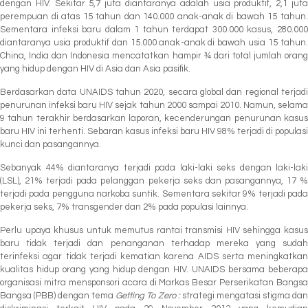
dengan HIV. Sekitar 5,7 juta diantaranya adalah usia produktif, 2,1 juta
perempuan di atas 15 tahun dan 140.000 anak-anak di bawah 15 tahun.
Sementara infeksi baru dalam 1 tahun terdapat 300.000 kasus, 280.000
diantaranya usia produktif dan 15.000 anak-anak di bawah usia 15 tahun.
China, India dan Indonesia mencatatkan hampir ¾ dari total jumlah orang
yang hidup dengan HIV di Asia dan Asia pasifik.
Berdasarkan data UNAIDS tahun 2020, secara global dan regional terjadi
penurunan infeksi baru HIV sejak tahun 2000 sampai 2010. Namun, selama
9 tahun terakhir berdasarkan laporan, kecenderungan penurunan kasus
baru HIV ini terhenti. Sebaran kasus infeksi baru HIV 98% terjadi di populasi
kunci dan pasangannya.
Sebanyak 44% diantaranya terjadi pada laki-laki seks dengan laki-laki
(LSL), 21% terjadi pada pelanggan pekerja seks dan pasangannya, 17 %
terjadi pada pengguna narkoba suntik. Sementara sekitar 9% terjadi pada
pekerja seks, 7% transgender dan 2% pada populasi lainnya.
Perlu upaya khusus untuk memutus rantai transmisi HIV sehingga kasus
baru tidak terjadi dan penanganan terhadap mereka yang sudah
terinfeksi agar tidak terjadi kematian karena AIDS serta meningkatkan
kualitas hidup orang yang hidup dengan HIV. UNAIDS bersama beberapa
organisasi mitra mensponsori acara di Markas Besar Perserikatan Bangsa
Bangsa (PBB) dengan tema
Getting To Zero :
strategi mengatasi stigma da