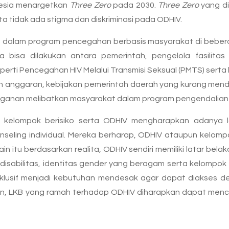
nesia menargetkan
Three Zero
pada 2030.
Three Zero
yang di
ta tidak ada stigma dan diskriminasi pada ODHIV.
 dalam program pencegahan berbasis masyarakat di bebera
a bisa dilakukan antara pemerintah, pengelola fasilitas
eperti Pencegahan HIV Melalui Transmisi Seksual (PMTS) serta
n anggaran, kebijakan pemerintah daerah yang kurang mend
gganan melibatkan masyarakat dalam program pengendalian 
pun kelompok berisiko serta ODHIV mengharapkan adanya
eling individual. Mereka berharap, ODHIV ataupun kelompok
ain itu berdasarkan realita, ODHIV sendiri memiliki latar be
disabilitas, identitas gender yang beragam serta kelompok 
klusif menjadi kebutuhan mendesak agar dapat diakses 
an, LKB yang ramah terhadap ODHIV diharapkan dapat me