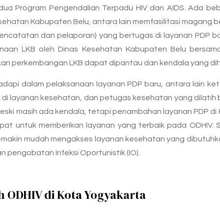
ua Program Pengendalian Terpadu HIV dan AIDS. Ada bebe
hatan Kabupaten Belu, antara lain memfasilitasi magang b
encatatan dan pelaporan) yang bertugas di layanan PDP bar
aksanaan LKB oleh Dinas Kesehatan Kabupaten Belu bersa
apkan perkembangan LKB dapat dipantau dan kendala yang di
dapi dalam pelaksanaan layanan PDP baru, antara lain ket
si di layanan kesehatan, dan petugas kesehatan yang dilatih 
eski masih ada kendala, tetapi penambahan layanan PDP di 
mpat untuk memberikan layanan yang terbaik pada ODHIV.
semakin mudah mengakses layanan kesehatan yang dibutuhk
pengobatan Infeksi Oportunistik (IO).
ODHIV di Kota Yogyakarta