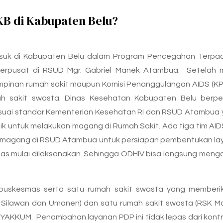
B di Kabupaten Belu?
 di Kabupaten Belu dalam Program Pencegahan Terpadu
terpusat di RSUD Mgr. Gabriel Manek Atambua. Setelah me
impinan rumah sakit maupun Komisi Penanggulangan AIDS (KP
 sakit swasta. Dinas Kesehatan Kabupaten Belu berpe
uai standar Kementerian Kesehatan RI dan RSUD Atambua
lik untuk melakukan magang di Rumah Sakit. Ada tiga tim AI
 magang di RSUD Atambua untuk persiapan pembentukan laya
mas mulai dilaksanakan. Sehingga ODHIV bisa langsung men
uskesmas serta satu rumah sakit swasta yang memberi
ilawan dan Umanen) dan satu rumah sakit swasta (RSK Maria
YAKKUM. Penambahan layanan PDP ini tidak lepas dari kon