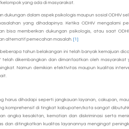
/kelompok yang ada di masyarakat.
kan dukungan dalam aspek psikologis maupun sosial ODHIV 
salahan yang dihadapinya. Ketika ODHIV mengalami perla
nan bisa memberikan dukungan psikologis, atau saat ODH
an alternatif pemecahan masalah.
[1]
k beberapa tahun belakangan ini telah banyak kemajuan dic
HIV telah dikembangkan dan dimanfaatkan oleh masyaraka
ingkat. Namun demikian efektivitas maupun kualitas inter
it.
ang harus dihadapi seperti jangkauan layanan, cakupan, ma
yang komprehensif di tingkat kabupaten/kota sangat dibutu
kan angka kesakitan, kematian dan diskriminasi serta meni
s dan ditingkatkan kualitas layanannya mengingat peningk