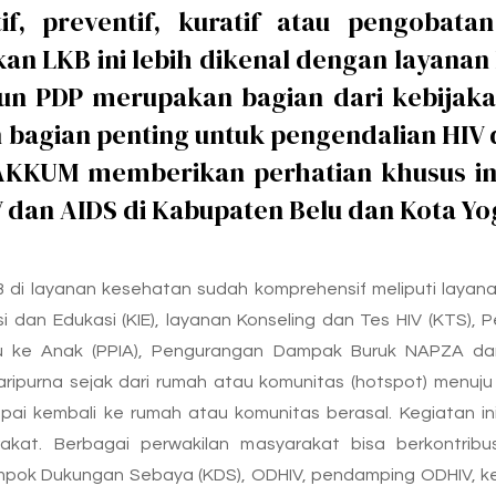
, preventif, kuratif atau pengobatan 
an LKB ini lebih dikenal dengan layanan
un PDP merupakan bagian dari kebijak
bagian penting untuk pengendalian HIV 
AKKUM memberikan perhatian khusus im
dan AIDS di Kabupaten Belu dan Kota Yo
 di layanan kesehatan sudah komprehensif meliputi layanan 
si dan Edukasi (KIE), layanan Konseling dan Tes HIV (KTS
bu ke Anak (PPIA), Pengurangan Dampak Buruk NAPZA dan
ipurna sejak dari rumah atau komunitas (hotspot) menuju 
pai kembali ke rumah atau komunitas berasal. Kegiatan ini 
akat. Berbagai perwakilan masyarakat bisa berkontrib
elompok Dukungan Sebaya (KDS), ODHIV, pendamping ODHIV, k