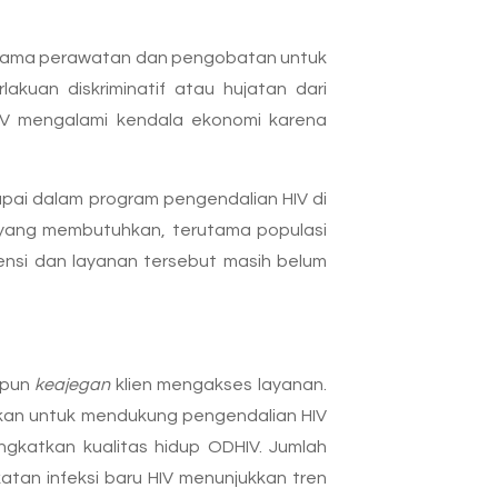
selama perawatan dan pengobatan untuk
kuan diskriminatif atau hujatan dari
IV mengalami kendala ekonomi karena
apai dalam program pengendalian HIV di
t yang membutuhkan, terutama populasi
vensi dan layanan tersebut masih belum
upun
keajegan
klien mengakses layanan.
hkan untuk mendukung pengendalian HIV
ngkatkan kualitas hidup ODHIV. Jumlah
atan infeksi baru HIV menunjukkan tren