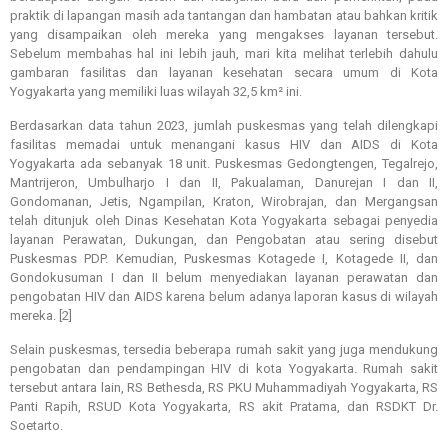
praktik di lapangan masih ada tantangan dan hambatan atau bahkan kritik
yang disampaikan oleh mereka yang mengakses layanan tersebut.
Sebelum membahas hal ini lebih jauh, mari kita melihat terlebih dahulu
gambaran fasilitas dan layanan kesehatan secara umum di Kota
Yogyakarta yang memiliki luas wilayah 32,5 km² ini.
Berdasarkan data tahun 2023, jumlah puskesmas yang telah dilengkapi
fasilitas memadai untuk menangani kasus HIV dan AIDS di Kota
Yogyakarta ada sebanyak 18 unit. Puskesmas Gedongtengen, Tegalrejo,
Mantrijeron, Umbulharjo I dan II, Pakualaman, Danurejan I dan II,
Gondomanan, Jetis, Ngampilan, Kraton, Wirobrajan, dan Mergangsan
telah ditunjuk oleh Dinas Kesehatan Kota Yogyakarta sebagai penyedia
layanan Perawatan, Dukungan, dan Pengobatan atau sering disebut
Puskesmas PDP. Kemudian, Puskesmas Kotagede I, Kotagede II, dan
Gondokusuman I dan II belum menyediakan layanan perawatan dan
pengobatan HIV dan AIDS karena belum adanya laporan kasus di wilayah
mereka. [2]
Selain puskesmas, tersedia beberapa rumah sakit yang juga mendukung
pengobatan dan pendampingan HIV di kota Yogyakarta. Rumah sakit
tersebut antara lain, RS Bethesda, RS PKU Muhammadiyah Yogyakarta, RS
Panti Rapih, RSUD Kota Yogyakarta, RS akit Pratama, dan RSDKT Dr.
Soetarto.