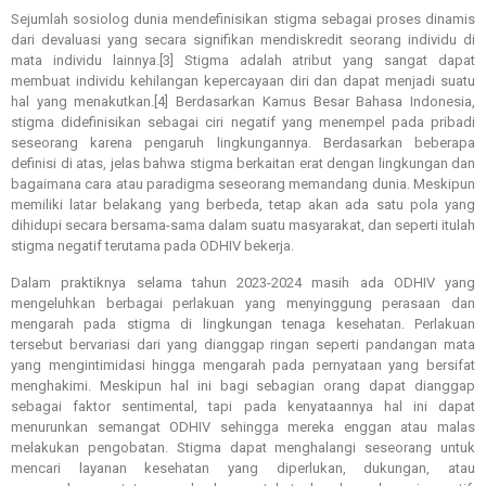
Sejumlah sosiolog dunia mendefinisikan stigma sebagai proses dinamis
dari devaluasi yang secara signifikan mendiskredit seorang individu di
mata individu lainnya.[3] Stigma adalah atribut yang sangat dapat
membuat individu kehilangan kepercayaan diri dan dapat menjadi suatu
hal yang menakutkan.[4] Berdasarkan Kamus Besar Bahasa Indonesia,
stigma didefinisikan sebagai ciri negatif yang menempel pada pribadi
seseorang karena pengaruh lingkungannya. Berdasarkan beberapa
definisi di atas, jelas bahwa stigma berkaitan erat dengan lingkungan dan
bagaimana cara atau
paradigma seseorang memandang dunia. Meskipun
memiliki latar belakang yang berbeda, tetap akan ada satu pola yang
dihidupi secara bersama-sama dalam suatu masyarakat, dan seperti itulah
stigma negatif terutama pada ODHIV bekerja.
Dalam praktiknya selama tahun 2023-2024 masih ada ODHIV yang
mengeluhkan berbagai perlakuan yang menyinggung perasaan dan
mengarah pada stigma di lingkungan tenaga kesehatan. Perlakuan
tersebut bervariasi dari yang dianggap ringan seperti pandangan mata
yang mengintimidasi hingga mengarah pada pernyataan yang bersifat
menghakimi. Meskipun hal ini bagi sebagian orang dapat dianggap
sebagai faktor sentimental, tapi pada kenyataannya hal ini dapat
menurunkan semangat ODHIV sehingga mereka enggan atau malas
melakukan pengobatan. Stigma dapat menghalangi seseorang untuk
mencari layanan kesehatan yang diperlukan, dukungan, atau