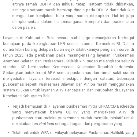
artinya ramah ODHIV dan inklusi, tetapi satpam tidak dilibatkan,
sehingga satpam masih bersikap dingin pada ODHIV dan tidak ikut
menguatkan kebijakan baru yang sudah ditetapkan. Hal ini juga
diimplementasi dalam hal penanganan komplain dari pasien atau
calon pasien.
Layanan di Kabupaten Belu secara stabil juga menunjukkan berbagai
kemajuan pada kelengkapan LKB sesuai standar Kemenkes RI. Dalam
durasi lebih kurang delapan bulan sejak dilakukannya pengisian survei di
tahun 2023, ada perubahan pada masing-masing layanan. Puskesmas
Atambua Selatan dan Puskesmas Halilulik kini sudah melengkapi seluruh
standar LKB berdasarkan Kementerian Kesehatan Republik Indonesia.
Sedangkan untuk terapi ARV, semua puskesmas dan rumah sakit sudah
menyediakan layanan tersebut meskipun dengan catatan, beberapa
puskesmas seperti Puskesmas Silawan dan Ainiba masih menggunakan
sistem rujukan untuk layanan ARV.
Pencapaian dan Perubahan di Layanan
Kesehatan Kabupaten Belu:
Terjadi kemajuan di 7 layanan puskesmas mitra UPKM/CD Bethesda
yang menyatakan bahwa ODHIV yang mengakses ARV di
puskesmas atau melalui puskesmas, sudah memiliki inisiatif untuk
melakukan tes
viral
load
sebagai bagian dari pengobatan yang
Telah terbentuk WPA di wilayah pelayanan Puskesmas Halilulik yang