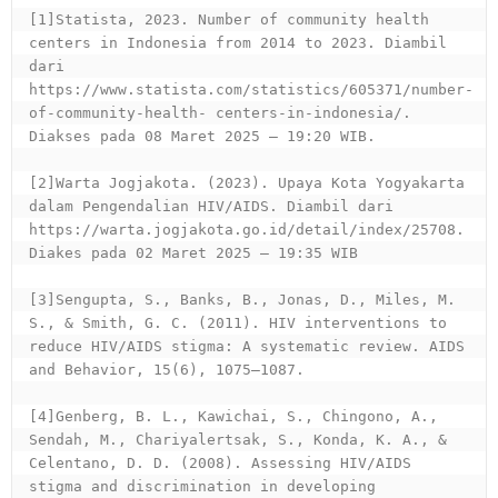
[1]Statista, 2023. Number of community health 
centers in Indonesia from 2014 to 2023. Diambil 
dari 
https://www.statista.com/statistics/605371/number-
of-community-health- centers-in-indonesia/. 
Diakses pada 08 Maret 2025 – 19:20 WIB.
[2]Warta Jogjakota. (2023). Upaya Kota Yogyakarta 
dalam Pengendalian HIV/AIDS. Diambil dari 
https://warta.jogjakota.go.id/detail/index/25708. 
Diakes pada 02 Maret 2025 – 19:35 WIB
[3]Sengupta, S., Banks, B., Jonas, D., Miles, M. 
S., & Smith, G. C. (2011). HIV interventions to 
reduce HIV/AIDS stigma: A systematic review. AIDS 
and Behavior, 15(6), 1075–1087.
[4]Genberg, B. L., Kawichai, S., Chingono, A., 
Sendah, M., Chariyalertsak, S., Konda, K. A., & 
Celentano, D. D. (2008). Assessing HIV/AIDS 
stigma and discrimination in developing 