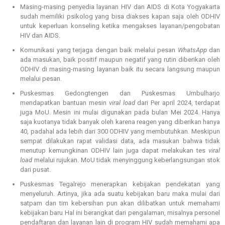
Masing-masing penyedia layanan HIV dan AIDS di Kota Yogyakarta
sudah memiliki psikolog yang bisa diakses kapan saja oleh ODHIV
untuk keperluan konseling ketika mengakses layanan/pengobatan
HIV dan AIDS.
Komunikasi yang terjaga dengan baik melalui pesan
WhatsApp
dan
ada masukan, baik positif maupun negatif yang rutin diberikan oleh
ODHIV di masing-masing layanan baik itu secara langsung maupun
melalui pesan.
Puskesmas Gedongtengen dan Puskesmas Umbulharjo
mendapatkan bantuan mesin
viral load
dari Per april 2024, terdapat
juga MoU. Mesin ini mulai digunakan pada bulan Mei 2024. Hanya
saja kuotanya tidak banyak oleh karena reagen yang diberikan hanya
40, padahal ada lebih dari 300 ODHIV yang membutuhkan. Meskipun
sempat dilakukan rapat validasi data, ada masukan bahwa tidak
menutup kemungkinan ODHIV lain juga dapat melakukan tes
viral
load
melalui rujukan. MoU tidak menyinggung keberlangsungan stok
dari pusat.
Puskesmas Tegalrejo menerapkan kebijakan pendekatan yang
menyeluruh. Artinya, jika ada suatu kebijakan baru maka mulai dari
satpam dan tim kebersihan pun akan dilibatkan untuk memahami
kebijakan baru Hal ini berangkat dari pengalaman, misalnya personel
pendaftaran dan layanan lain di program HIV sudah memahami apa