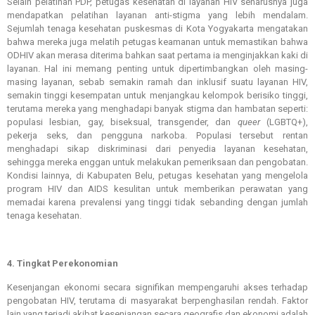
Selain pelatihan PDP, petugas kesehatan di layanan HIV seharusnya juga
mendapatkan pelatihan layanan anti-stigma yang lebih mendalam.
Sejumlah tenaga kesehatan puskesmas di Kota Yogyakarta mengatakan
bahwa mereka juga melatih petugas keamanan untuk memastikan bahwa
ODHIV akan merasa diterima bahkan saat pertama ia menginjakkan kaki di
layanan. Hal ini memang penting untuk dipertimbangkan oleh masing-
masing layanan, sebab semakin ramah dan inklusif suatu layanan HIV,
semakin tinggi kesempatan untuk menjangkau kelompok berisiko tinggi,
terutama mereka yang menghadapi banyak stigma dan hambatan seperti:
populasi lesbian, gay, biseksual, transgender, dan
queer
(LGBTQ+),
pekerja seks, dan pengguna narkoba. Populasi tersebut rentan
menghadapi sikap diskriminasi dari penyedia layanan kesehatan,
sehingga mereka enggan untuk melakukan pemeriksaan dan pengobatan.
Kondisi lainnya, di Kabupaten Belu, petugas kesehatan yang mengelola
program HIV dan AIDS kesulitan untuk memberikan perawatan yang
memadai karena prevalensi yang tinggi tidak sebanding dengan jumlah
tenaga kesehatan.
4. Tingkat Perekonomian
Kesenjangan ekonomi secara signifikan mempengaruhi akses terhadap
pengobatan HIV, terutama di masyarakat berpenghasilan rendah. Faktor
lain yang terjadi akibat kesenjangan secara geografis dan ekonomi adalah