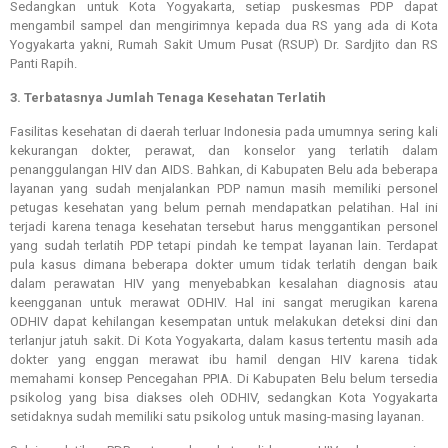
Sedangkan untuk Kota Yogyakarta, setiap puskesmas PDP dapat
mengambil sampel dan mengirimnya kepada dua RS yang ada di Kota
Yogyakarta yakni, Rumah Sakit Umum Pusat (RSUP) Dr. Sardjito dan RS
Panti Rapih.
3. Terbatasnya Jumlah Tenaga Kesehatan Terlatih
Fasilitas kesehatan di daerah terluar Indonesia pada umumnya sering kali
kekurangan dokter, perawat, dan konselor yang terlatih dalam
penanggulangan HIV dan AIDS. Bahkan, di Kabupaten Belu ada beberapa
layanan yang sudah menjalankan PDP namun masih memiliki personel
petugas kesehatan yang belum pernah mendapatkan pelatihan. Hal ini
terjadi karena tenaga kesehatan tersebut harus menggantikan personel
yang sudah terlatih PDP tetapi pindah ke tempat layanan lain. Terdapat
pula kasus dimana beberapa dokter umum tidak terlatih dengan baik
dalam perawatan HIV yang menyebabkan kesalahan diagnosis atau
keengganan untuk merawat ODHIV. Hal ini sangat merugikan karena
ODHIV dapat kehilangan kesempatan untuk melakukan deteksi dini dan
terlanjur jatuh sakit. Di Kota Yogyakarta, dalam kasus tertentu masih ada
dokter yang enggan merawat ibu hamil dengan HIV karena tidak
memahami konsep Pencegahan PPIA. Di Kabupaten Belu belum tersedia
psikolog yang bisa diakses oleh ODHIV, sedangkan Kota Yogyakarta
setidaknya sudah memiliki satu psikolog untuk masing-masing layanan.