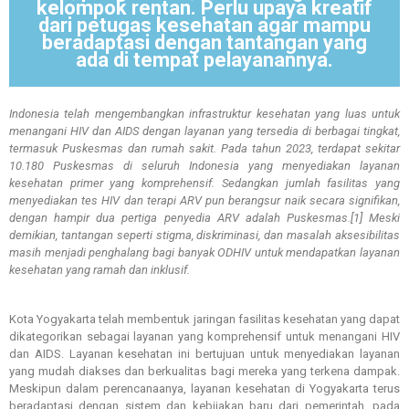
kelompok rentan. Perlu upaya kreatif
dari petugas kesehatan agar mampu
beradaptasi dengan tantangan yang
ada di tempat pelayanannya.
Indonesia telah mengembangkan infrastruktur kesehatan yang luas untuk
menangani HIV dan AIDS dengan layanan yang tersedia di berbagai tingkat,
termasuk Puskesmas dan rumah sakit. Pada tahun 2023, terdapat sekitar
10.180 Puskesmas di seluruh Indonesia yang menyediakan layanan
kesehatan primer yang komprehensif. Sedangkan jumlah fasilitas yang
menyediakan tes HIV dan terapi ARV pun berangsur naik secara signifikan,
dengan hampir dua pertiga penyedia ARV adalah Puskesmas.[1] Meski
demikian, tantangan seperti stigma, diskriminasi, dan masalah aksesibilitas
masih menjadi penghalang bagi banyak ODHIV untuk mendapatkan layanan
kesehatan yang ramah dan inklusif.
Kota Yogyakarta telah membentuk jaringan fasilitas kesehatan yang dapat
dikategorikan sebagai layanan yang komprehensif untuk menangani HIV
dan AIDS. Layanan kesehatan ini bertujuan untuk menyediakan layanan
yang mudah diakses dan berkualitas bagi mereka yang terkena dampak.
Meskipun dalam perencanaanya, layanan kesehatan di Yogyakarta terus
beradaptasi dengan sistem dan kebijakan baru dari pemerintah, pada