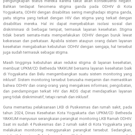
pengungkapan status mereka karena takut akan konsekuensi negatif.
Bahkan terdapat fenomena stigma ganda pada ODHIV di Kota
Yogyakarta, ODHIV dengan disabilitas sering menghadapi stigma ganda,
yaitu stigma yang terkait dengan HIV dan stigma yang terkait dengan
disabilitas mereka. Hal ini dapat menyebabkan isolasi sosial dan
diskriminasi di berbagai tempat, termasuk layanan kesehatan. Stigma
tidak berarti semata-mata memperlakukan ODHIV dengan buruk lewat
kekerasan dan perkataan. Apabila sistem ataupun orang dalam layanan
kesehatan mengabaikan kebutuhan ODHIV dengan sengaja, hal tersebut
juga sudah termasuk sebagai stigma.
Masih tingginya kebutuhan akan reduksi stigma di layanan kesehatan,
membuat UPKM/CD Bethesda YAKKUM bersama layanan kesehatan baik
di Yogyakarta dan Belu mengembangkan suatu sistem monitoring yang
inklusif. Sistem monitoring tersebut berusaha menjamin dan memastikan
bahwa ODHIV dan orang-orang yang mengakses informasi, pengobatan,
dan pendampingan terkait HIV dan AIDS dapat mendapatkan layanan
yang tidak diskriminatif, tetapi ramah dan inklusif.
Guna memantau pelaksanaan LKB di Puskesmas dan rumah sakit, pada
tahun 2024, Dinas Kesehatan Kota Yogyakarta dan UPKM/CD Bethesda
YAKKUM menyusun serangkaian perangkat monitoring LKB Ramah ODHIV.
Saat ini sudah 4 Puskesmas dan 2 rumah sakit di Kota Yogyakarta yang
melakukan monitoring menggunakan perangkat tersebut. Sedangkan,