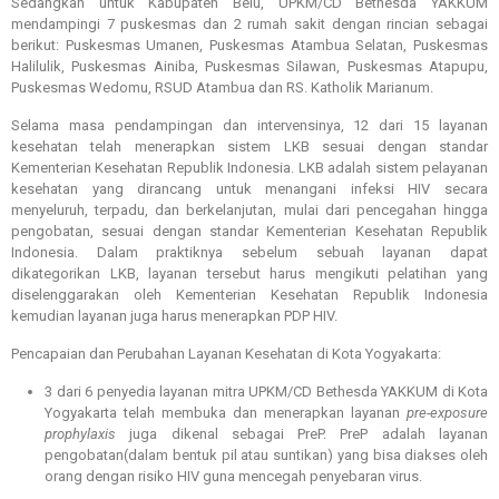
Sedangkan untuk Kabupaten Belu, UPKM/CD Bethesda YAKKUM
mendampingi 7 puskesmas dan 2 rumah sakit dengan rincian sebagai
berikut: Puskesmas Umanen, Puskesmas Atambua Selatan, Puskesmas
Halilulik, Puskesmas Ainiba, Puskesmas Silawan, Puskesmas Atapupu,
Puskesmas Wedomu, RSUD Atambua dan RS. Katholik Marianum.
Selama masa pendampingan dan intervensinya, 12 dari 15 layanan
kesehatan telah menerapkan sistem LKB sesuai dengan standar
Kementerian Kesehatan Republik Indonesia. LKB adalah sistem pelayanan
kesehatan yang dirancang untuk menangani infeksi HIV secara
menyeluruh, terpadu, dan berkelanjutan, mulai dari pencegahan hingga
pengobatan, sesuai dengan standar Kementerian Kesehatan Republik
Indonesia. Dalam praktiknya sebelum sebuah layanan dapat
dikategorikan LKB, layanan tersebut harus mengikuti pelatihan yang
diselenggarakan oleh Kementerian Kesehatan Republik Indonesia
kemudian layanan juga harus menerapkan PDP HIV.
Pencapaian dan Perubahan Layanan Kesehatan di Kota Yogyakarta:
3 dari 6 penyedia layanan mitra UPKM/CD Bethesda YAKKUM di Kota
Yogyakarta telah membuka dan menerapkan layanan
pre-exposure
prophylaxis
juga dikenal sebagai PreP. PreP adalah layanan
pengobatan(dalam bentuk pil atau suntikan) yang bisa diakses oleh
orang dengan risiko HIV guna mencegah penyebaran virus.