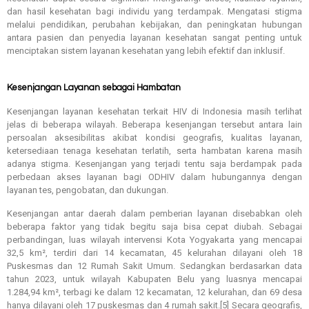
dan hasil kesehatan bagi individu yang terdampak. Mengatasi stigma
melalui pendidikan, perubahan kebijakan, dan peningkatan hubungan
antara pasien dan penyedia layanan kesehatan sangat penting untuk
menciptakan sistem layanan kesehatan yang lebih efektif dan inklusif.
Kesenjangan Layanan sebagai Hambatan
Kesenjangan layanan kesehatan terkait HIV di Indonesia masih terlihat
jelas di beberapa wilayah. Beberapa kesenjangan tersebut antara lain
persoalan aksesibilitas akibat kondisi geografis, kualitas layanan,
ketersediaan tenaga kesehatan terlatih, serta hambatan karena masih
adanya stigma. Kesenjangan yang terjadi tentu saja berdampak pada
perbedaan akses layanan bagi ODHIV dalam hubungannya dengan
layanan tes, pengobatan, dan dukungan.
Kesenjangan antar daerah dalam pemberian layanan disebabkan oleh
beberapa faktor yang tidak begitu saja bisa cepat diubah. Sebagai
perbandingan, luas wilayah intervensi Kota Yogyakarta yang mencapai
32,5 km², terdiri dari 14 kecamatan, 45 kelurahan dilayani oleh 18
Puskesmas dan 12 Rumah Sakit Umum. Sedangkan berdasarkan data
tahun 2023, untuk wilayah Kabupaten Belu yang luasnya mencapai
1.284,94 km², terbagi ke dalam 12 kecamatan, 12 kelurahan, dan 69 desa
hanya dilayani oleh 17 puskesmas dan 4 rumah sakit.[5] Secara geografis,