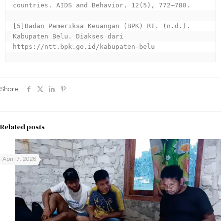
countries. AIDS and Behavior, 12(5), 772–780.
[5]Badan Pemeriksa Keuangan (BPK) RI. (n.d.). 
Kabupaten Belu. Diakses dari 
https://ntt.bpk.go.id/kabupaten-belu
Share
Related posts
April 7, 2026