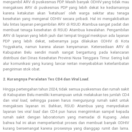
mengambil ARV di puskesmas PDP. Masih banyak ODHIV yang tidak mau
mengakses ARV di puskesmas PDP yang lebih dekat ke kediamannya
karena ketakutan akan ‘ketahuan’ oleh warga sekitar atau tenaga
kesehatan yang mengenal ODHIV secara pribadi. Hal ini mengakibatkan
lalu lintas layanan pengambilan ARV di RSUD Atambua sangat padat dan
membuat tenaga kesehatan di RSUD Atambua kewalahan. Pengambilan
ARV di layanan yang lebih jauh dari tempat tinggal meskipun ada layanan
PDP yang lebih dekat, sebenarnya juga dilakukan ODHIV di Kota
Yogyakarta, namun karena alasan kenyamanan. Ketersediaan ARV di
Kabupaten Belu sendiri masih sangat bergantung pada kelancaran
distribusi dari Dinas Kesehatan Provinsi Nusa Tenggara Timur. Sering kali
alur komunikasi yang kurang lancar rentan menyebabkan keterlambatan
pengiriman stok obat.
2. Kurangnya Peralatan Tes CD4 dan
Viral
Load
.
Hingga pertengahan tahun 2024, tidak semua puskesmas dan rumah sakit
di Kabupaten Belu memiliki kemampuan untuk melakukan tes jumlah CD4
dan
viral load
, sehingga pasien harus mengunjungi rumah sakit untuk
mengakses layanan ini. Bahkan, RSUD Atambua yang menyediakan
layanan tes
viral load
dan CD4 pun harus mengirimkan sampel kepada
rumah sakit dengan laboratorium yang memadai di Kupang. Jelas
bahwa
hal ini akan memperlambat proses dan membuat banyak ODHIV
kurang bersemangat karena prosesnya yang dianggap rumit dan lama.