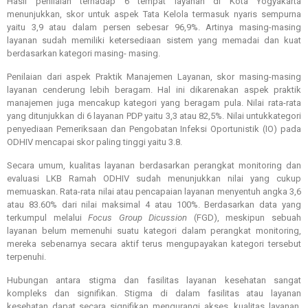
Hasil penilaian terhadap 6 tempat layanan di Kota Yogyakarta
menunjukkan, skor untuk aspek Tata Kelola termasuk nyaris sempurna
yaitu 3,9 atau dalam persen sebesar 96,9%. Artinya masing-masing
layanan sudah memiliki ketersediaan sistem yang memadai dan kuat
berdasarkan kategori masing- masing.
Penilaian dari aspek Praktik Manajemen Layanan, skor masing-masing
layanan cenderung lebih beragam. Hal ini dikarenakan aspek praktik
manajemen juga mencakup kategori yang beragam pula. Nilai rata-rata
yang ditunjukkan di 6 layanan PDP yaitu 3,3 atau 82,5%. Nilai untuk
kategori
penyediaan Pemeriksaan dan Pengobatan Infeksi Oportunistik (IO) pada
ODHIV mencapai skor paling tinggi yaitu 3.8.
Secara umum, kualitas layanan berdasarkan perangkat monitoring dan
evaluasi LKB Ramah ODHIV sudah menunjukkan nilai yang cukup
memuaskan. Rata-rata nilai atau pencapaian layanan menyentuh angka 3,6
atau 83.60% dari nilai maksimal 4 atau 100%. Berdasarkan data yang
terkumpul melalui
Focus Group Dicussion
(FGD), meskipun sebuah
layanan belum memenuhi suatu kategori dalam perangkat monitoring,
mereka sebenarnya secara aktif terus mengupayakan kategori tersebut
terpenuhi.
Hubungan antara stigma dan fasilitas layanan kesehatan sangat
kompleks dan signifikan. Stigma di dalam fasilitas atau layanan
kesehatan dapat secara signifikan mengurangi akses, kualitas layanan,