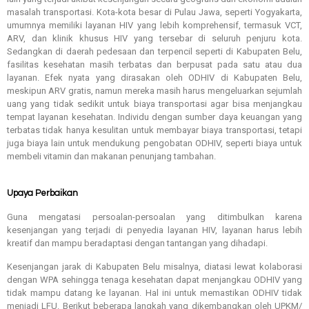
masalah transportasi. Kota-kota besar di Pulau Jawa, seperti Yogyakarta,
umumnya memiliki layanan HIV yang lebih komprehensif, termasuk VCT,
ARV, dan klinik khusus HIV yang tersebar di seluruh penjuru kota.
Sedangkan di daerah pedesaan dan terpencil seperti di Kabupaten Belu,
fasilitas kesehatan masih terbatas dan berpusat pada satu atau dua
layanan. Efek nyata yang dirasakan oleh ODHIV di Kabupaten Belu,
meskipun ARV gratis, namun mereka masih harus mengeluarkan sejumlah
uang yang tidak sedikit untuk biaya transportasi agar bisa menjangkau
tempat layanan kesehatan. Individu dengan sumber daya keuangan yang
terbatas tidak hanya kesulitan untuk membayar biaya transportasi, tetapi
juga biaya lain untuk mendukung pengobatan ODHIV, seperti biaya untuk
membeli vitamin dan makanan penunjang tambahan.
Upaya Perbaikan
Guna mengatasi persoalan-persoalan yang ditimbulkan karena
kesenjangan yang terjadi di penyedia layanan HIV, layanan harus lebih
kreatif dan mampu beradaptasi dengan tantangan yang dihadapi.
Kesenjangan jarak di Kabupaten Belu misalnya, diatasi lewat kolaborasi
dengan WPA sehingga tenaga kesehatan dapat menjangkau ODHIV yang
tidak mampu datang ke layanan. Hal ini untuk memastikan ODHIV tidak
menjadi LFU. Berikut beberapa langkah yang dikembangkan oleh UPKM/