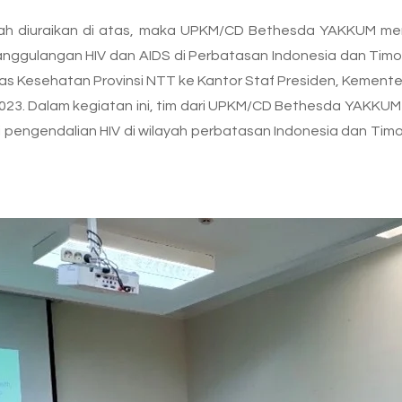
h diuraikan di atas, maka UPKM/CD Bethesda YAKKUM meng
nggulangan HIV dan AIDS di Perbatasan Indonesia dan Tim
as Kesehatan Provinsi NTT ke Kantor Staf Presiden, Kemente
023. Dalam kegiatan ini, tim dari UPKM/CD Bethesda YAKKU
engendalian HIV di wilayah perbatasan Indonesia dan Timor