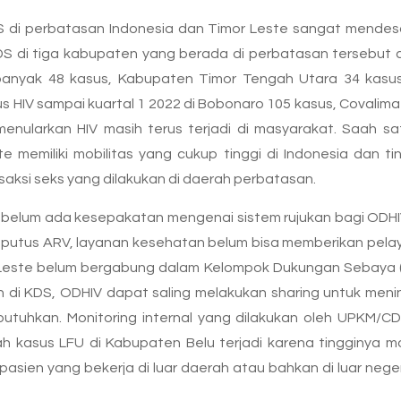
S di perbatasan Indonesia dan Timor Leste sangat mendes
S di tiga kabupaten yang berada di perbatasan tersebut cu
ebanyak 48 kasus, Kabupaten Timor Tengah Utara 34 kasu
 HIV sampai kuartal 1 2022 di Bobonaro 105 kasus, Covalima
enularkan HIV masih terus terjadi di masyarakat. Saah satu
e memiliki mobilitas yang cukup tinggi di Indonesia dan ti
aksi seks yang dilakukan di daerah perbatasan.
 ini belum ada kesepakatan mengenai sistem rujukan bagi OD
 putus ARV, layanan kesehatan belum bisa memberikan pelaya
r Leste belum bergabung dalam Kelompok Dukungan Sebaya 
tan di KDS, ODHIV dapat saling melakukan sharing untuk me
butuhkan. Monitoring internal yang dilakukan oleh UPKM
 kasus LFU di Kabupaten Belu terjadi karena tingginya m
asien yang bekerja di luar daerah atau bahkan di luar ne