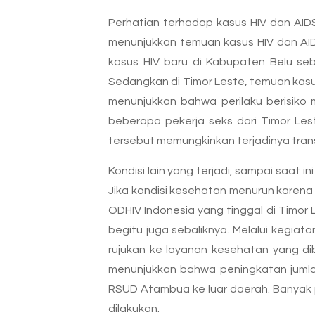
Perhatian terhadap kasus HIV dan AID
menunjukkan temuan kasus HIV dan AID
kasus HIV baru di Kabupaten Belu s
Sedangkan di Timor Leste, temuan kasus
menunjukkan bahwa perilaku berisiko m
beberapa pekerja seks dari Timor Lest
tersebut memungkinkan terjadinya trans
Kondisi lain yang terjadi, sampai saat
Jika kondisi kesehatan menurun karena
ODHIV Indonesia yang tinggal di Timo
begitu juga sebaliknya. Melalui kegia
rujukan ke layanan kesehatan yang di
menunjukkan bahwa peningkatan jumlah
RSUD Atambua ke luar daerah. Banyak p
dilakukan.