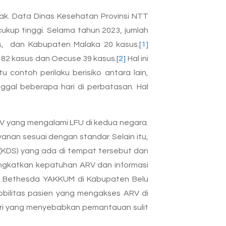
ak. Data Dinas Kesehatan Provinsi NTT
kup tinggi. Selama tahun 2023, jumlah
s, dan Kabupaten Malaka 20 kasus.
[1]
 82 kasus dan Oecuse 39 kasus.
[2]
Hal ini
 contoh perilaku berisiko antara lain,
nggal beberapa hari di perbatasan. Hal
HIV yang mengalami LFU di kedua negara.
nan sesuai dengan standar. Selain itu,
(KDS) yang ada di tempat tersebut dan
ningkatkan kepatuhan ARV dan informasi
/CD Bethesda YAKKUM di Kabupaten Belu
obilitas pasien yang mengakses ARV di
geri yang menyebabkan pemantauan sulit