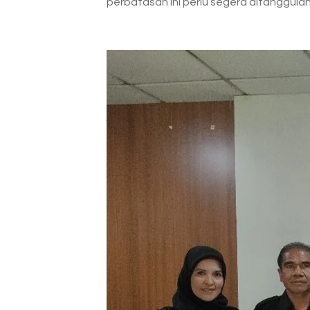
perbatasan ini perlu segera ditanggulan