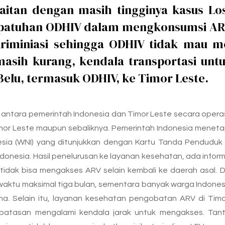
rkaitan dengan masih tingginya kasus Lo
patuhan ODHIV dalam mengkonsumsi ARV
kriminiasi sehingga ODHIV tidak mau 
asih kurang, kendala transportasi unt
Belu, termasuk ODHIV, ke Timor Leste.
a antara pemerintah Indonesia dan Timor Leste secara opera
Timor Leste maupun sebaliknya. Pemerintah Indonesia mene
sia (WNI) yang ditunjukkan dengan Kartu Tanda Penduduk (
ndonesia. Hasil penelurusan ke layanan kesehatan, ada inf
dak bisa mengakses ARV selain kembali ke daerah asal. Dar
aktu maksimal tiga bulan, sementara banyak warga Indonesi
a. Selain itu, layanan kesehatan pengobatan ARV di Timor
rbatasan mengalami kendala jarak untuk mengakses. Tant