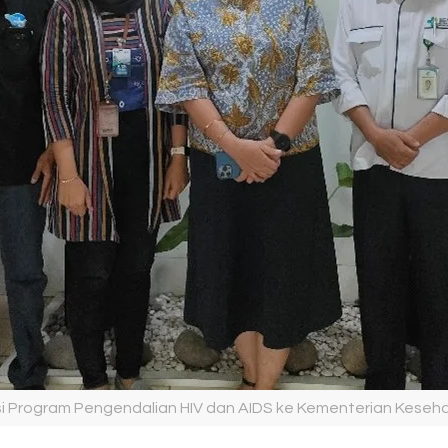
i Program Pengendalian HIV dan AIDS ke Kementerian Keseha