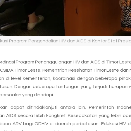
skusi Program Pengendalian HIV dan AIDS di Kantor Staf Presi
ordinasi Program Penanggulangan HIV dan AIDS di Timor Les
CSIDA Timor Leste, Kementrian Kesehatan Timor Leste dan M
 di level kementerian, koordinasi dengan beberapa pihak d
tasan. Dengan beberapa tantangan yang terjadi, harapan
persoalan yang dihadapi.
an dapat ditindaklanjuti antara lain, Pemerintah Indo
 AIDS secara lebih kongkret. Kesepakatan yang lebih opera
iaan ARV bagi ODHIV di daerah perbatasan. Edukasi HIV 