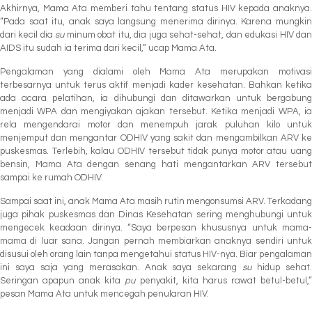
Akhirnya, Mama Ata memberi tahu tentang status HIV kepada anaknya.
“Pada saat itu, anak saya langsung menerima dirinya. Karena mungkin
dari kecil dia
su
minum obat itu, dia juga sehat-sehat, dan edukasi HIV da
AIDS itu sudah ia terima dari kecil,” ucap Mama Ata.
Pengalaman yang dialami oleh Mama Ata merupakan motivasi
terbesarnya untuk terus aktif menjadi kader kesehatan. Bahkan ketika
ada acara pelatihan, ia dihubungi dan ditawarkan untuk bergabung
menjadi WPA dan mengiyakan ajakan tersebut. Ketika menjadi WPA, ia
rela mengendarai motor dan menempuh jarak puluhan kilo untuk
menjemput dan mengantar ODHIV yang sakit dan mengambilkan ARV ke
puskesmas. Terlebih, kalau ODHIV tersebut tidak punya motor atau uang
bensin, Mama Ata dengan senang hati mengantarkan ARV tersebut
sampai ke rumah ODHIV.
Sampai saat ini, anak Mama Ata masih rutin mengonsumsi ARV. Terkadang
juga pihak puskesmas dan Dinas Kesehatan sering menghubungi untuk
mengecek keadaan dirinya. “Saya berpesan khususnya untuk mama-
mama di luar sana. Jangan pernah membiarkan anaknya sendiri untuk
disusui oleh orang lain tanpa mengetahui status HIV-nya. Biar pengalaman
ini saya saja yang merasakan. Anak saya sekarang
su
hidup sehat
Seringan apapun anak kita
pu
penyakit, kita harus rawat betul-betul,
pesan Mama Ata untuk mencegah penularan HIV.