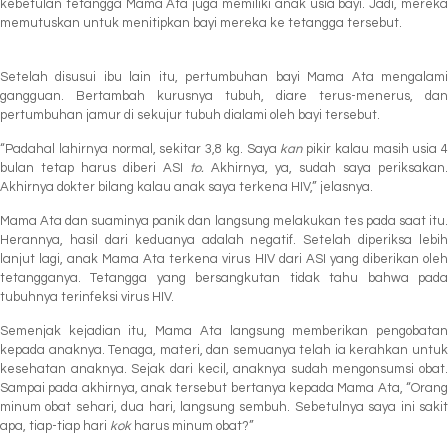
kebetulan tetangga Mama Ata juga memiliki anak usia bayi. Jadi, mereka
memutuskan untuk menitipkan bayi mereka ke tetangga tersebut.
Setelah disusui ibu lain itu, pertumbuhan bayi Mama Ata mengalami
gangguan. Bertambah kurusnya tubuh, diare terus-menerus, dan
pertumbuhan jamur di sekujur tubuh dialami oleh bayi tersebut.
“Padahal lahirnya normal, sekitar 3,8 kg. Saya
kan
pikir kalau masih usia 4
bulan tetap harus diberi ASI
to.
Akhirnya, ya, sudah saya periksakan.
Akhirnya dokter bilang kalau anak saya terkena HIV,” jelasnya.
Mama Ata dan suaminya panik dan langsung melakukan tes pada saat itu.
Herannya, hasil dari keduanya adalah negatif. Setelah diperiksa lebih
lanjut lagi, anak Mama Ata terkena virus HIV dari ASI yang diberikan oleh
tetangganya. Tetangga yang bersangkutan tidak tahu bahwa pada
tubuhnya terinfeksi virus HIV.
Semenjak kejadian itu, Mama Ata langsung memberikan pengobatan
kepada anaknya. Tenaga, materi, dan semuanya telah ia kerahkan untuk
kesehatan anaknya. Sejak dari kecil, anaknya sudah mengonsumsi obat.
Sampai pada akhirnya, anak tersebut bertanya kepada Mama Ata, “Orang
minum obat sehari, dua hari, langsung sembuh. Sebetulnya saya ini sakit
apa, tiap-tiap hari
kok
harus minum obat?”