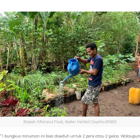
Bapak Alfonsius Fouk, Kader Herbal Cayaha BNBS
“1 bungkus minuman ini bisa diseduh untuk 2 porsi atau 2 gelas. Walaupun