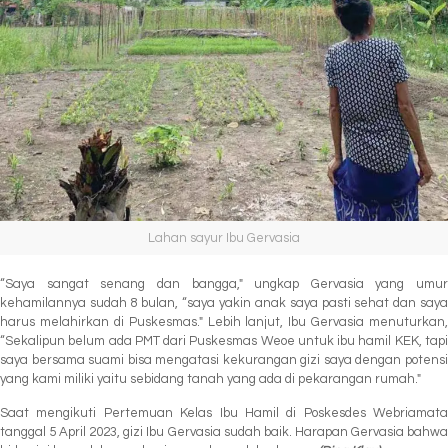
Lahan sayur Ibu Gervasia
“Saya sangat senang dan bangga," ungkap Gervasia yang umur
kehamilannya sudah 8 bulan, “saya yakin anak saya pasti sehat dan saya
harus melahirkan di Puskesmas." Lebih lanjut, Ibu Gervasia menuturkan,
“Sekalipun belum ada PMT dari Puskesmas Weoe untuk ibu hamil KEK, tapi
saya bersama suami bisa mengatasi kekurangan gizi saya dengan potensi
yang kami miliki yaitu sebidang tanah yang ada di pekarangan rumah."
Saat mengikuti Pertemuan Kelas Ibu Hamil di Poskesdes Webriamata
tanggal 5 April 2023, gizi Ibu Gervasia sudah baik. Harapan Gervasia bahwa