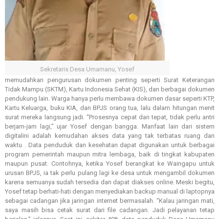
Sekretaris Desa Umamanu, Yosef
memudahkan pengurusan dokumen penting seperti Surat Keterangan
Tidak Mampu (SKTM), Kartu Indonesia Sehat (KIS), dan berbagai dokumen
pendukung lain. Warga hanya perlu membawa dokumen dasar seperti KTP,
Kartu Keluarga, buku KIA, dan BPJS orang tua, lalu dalam hitungan menit
surat mereka langsung jadi. “Prosesnya cepat dan tepat, tidak perlu antri
berjam-jam lagi,” ujar Yosef dengan bangga. Manfaat lain dari sistem
digitalini adalah kemudahan akses data yang tak terbatas ruang dan
waktu . Data penduduk dan kesehatan dapat digunakan untuk berbagai
program pemerintah maupun mitra lembaga, baik di tingkat kabupaten
maupun pusat. Contohnya, ketika Yosef berangkat ke Waingapu untuk
urusan BPJS, ia tak perlu pulang lagi ke desa untuk mengambil dokumen
karena semuanya sudah tersedia dan dapat diakses online. Meski begitu,
Yosef tetap berhati-hati dengan menyediakan backup manual di laptopnya
sebagai cadangan jika jaringan internet bermasalah. “Kalau jaringan mati,
saya masih bisa cetak surat dari file cadangan. Jadi pelayanan tetap