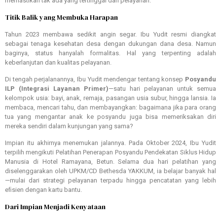
memastikan tak ada yang tertinggal dari pelayanan.
Titik Balik yang Membuka Harapan
Tahun 2023 membawa sedikit angin segar. Ibu Yudit resmi diangkat
sebagai tenaga kesehatan desa dengan dukungan dana desa. Namun
baginya, status hanyalah formalitas. Hal yang terpenting adalah
keberlanjutan dan kualitas pelayanan.
Di tengah perjalanannya, Ibu Yudit mendengar tentang konsep
Posyandu
ILP (Integrasi Layanan Primer)
—satu hari pelayanan untuk semua
kelompok usia: bayi, anak, remaja, pasangan usia subur, hingga lansia. Ia
membaca, mencari tahu, dan membayangkan: bagaimana jika para orang
tua yang mengantar anak ke posyandu juga bisa memeriksakan diri
mereka sendiri dalam kunjungan yang sama?
Impian itu akhirnya menemukan jalannya. Pada Oktober 2024, Ibu Yudit
terpilih mengikuti Pelatihan Penerapan Posyandu Pendekatan Siklus Hidup
Manusia di Hotel Ramayana, Betun. Selama dua hari pelatihan yang
diselenggarakan oleh UPKM/CD Bethesda YAKKUM, ia belajar banyak hal
—mulai dari strategi pelayanan terpadu hingga pencatatan yang lebih
eﬁsien dengan kartu bantu.
Dari Impian Menjadi Kenyataan