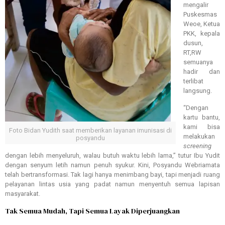
mengalir
Puskesmas
Weoe, Ketua
PKK, kepala
dusun,
RT,RW
semuanya
hadir dan
terlibat
langsung.
“Dengan
kartu bantu,
kami bisa
Foto Bidan Yudith saat memberikan layanan imunisasi di
melakukan
posyandu
screening
dengan lebih menyeluruh, walau butuh waktu lebih lama,” tutur Ibu Yudit
dengan senyum letih namun penuh syukur. Kini, Posyandu Webriamata
telah bertransformasi. Tak lagi hanya menimbang bayi, tapi menjadi ruang
pelayanan lintas usia yang padat namun menyentuh semua lapisan
masyarakat.
Tak Semua Mudah, Tapi Semua Layak Diperjuangkan