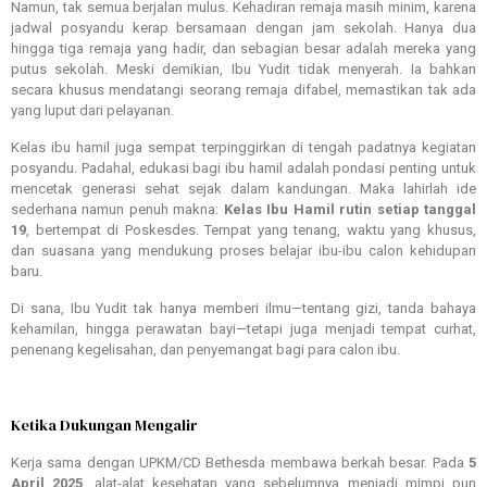
Namun, tak semua berjalan mulus. Kehadiran remaja masih minim, karena
jadwal posyandu kerap bersamaan dengan jam sekolah. Hanya dua
hingga
tiga remaja yang hadir, dan sebagian besar adalah mereka yang
putus sekolah. Meski demikian, Ibu Yudit tidak menyerah. Ia bahkan
secara khusus mendatangi seorang remaja difabel, memastikan tak ada
yang luput dari pelayanan.
Kelas ibu hamil juga sempat terpinggirkan di tengah padatnya kegiatan
posyandu. Padahal, edukasi bagi ibu hamil adalah pondasi penting untuk
mencetak generasi sehat sejak dalam kandungan. Maka lahirlah ide
sederhana namun penuh makna:
Kelas Ibu Hamil rutin setiap tanggal
19
, bertempat di Poskesdes. Tempat yang tenang, waktu yang khusus,
dan suasana yang mendukung proses belajar ibu-ibu calon kehidupan
baru.
Di sana, Ibu Yudit tak hanya memberi ilmu—tentang gizi, tanda bahaya
kehamilan, hingga perawatan bayi—tetapi juga menjadi tempat curhat,
penenang kegelisahan, dan penyemangat bagi para calon ibu.
Ketika Dukungan Mengalir
Kerja sama dengan UPKM/CD Bethesda membawa berkah besar. Pada
5
April 2025
, alat-alat kesehatan yang sebelumnya menjadi mimpi pun