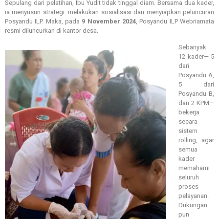
Sepulang dari pelatihan, Ibu Yudit tidak tinggal diam. Bersama dua kader,
ia menyusun strategi: melakukan sosialisasi dan menyiapkan peluncuran
Posyandu ILP. Maka, pada
9 November 2024
, Posyandu ILP Webriamata
resmi diluncurkan di kantor desa.
Sebanyak
12 kader— 5
dari
Posyandu A,
5 dari
Posyandu B,
dan 2 KPM—
bekerja
secara
sistem
rolling, agar
semua
kader
memahami
seluruh
proses
pelayanan.
Dukungan
pun