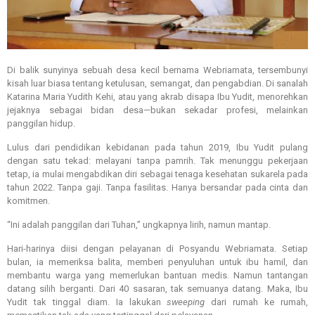
Di balik sunyinya sebuah desa kecil bernama Webriamata, tersembunyi
kisah luar biasa tentang ketulusan, semangat, dan pengabdian. Di sanalah
Katarina Maria Yudith Kehi, atau yang akrab disapa Ibu Yudit, menorehkan
jejaknya sebagai bidan desa—bukan sekadar profesi, melainkan
panggilan hidup.
Lulus dari pendidikan kebidanan pada tahun 2019, Ibu Yudit pulang
dengan satu tekad: melayani tanpa pamrih. Tak menunggu pekerjaan
tetap, ia mulai mengabdikan diri sebagai tenaga kesehatan sukarela pada
tahun 2022. Tanpa gaji. Tanpa fasilitas. Hanya bersandar pada cinta dan
komitmen.
“Ini adalah panggilan dari Tuhan,” ungkapnya lirih, namun mantap.
Hari-harinya diisi dengan pelayanan di Posyandu Webriamata. Setiap
bulan, ia memeriksa balita, memberi penyuluhan untuk ibu hamil, dan
membantu warga yang memerlukan bantuan medis. Namun tantangan
datang silih berganti. Dari 40 sasaran, tak semuanya datang. Maka, Ibu
Yudit tak tinggal diam. Ia lakukan
sweeping
dari rumah ke rumah,